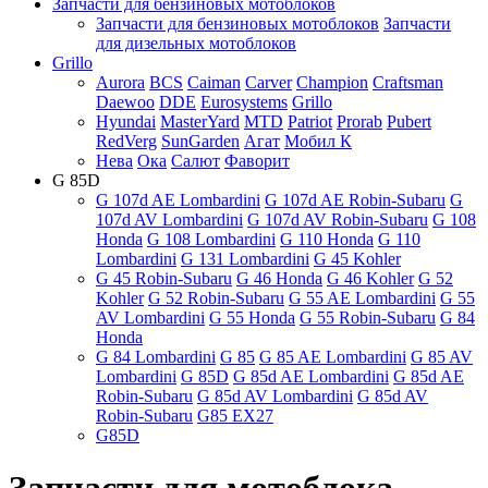
Запчасти для бензиновых мотоблоков
Запчасти для бензиновых мотоблоков
Запчасти
для дизельных мотоблоков
Grillo
Aurora
BCS
Caiman
Carver
Champion
Craftsman
Daewoo
DDE
Eurosystems
Grillo
Hyundai
MasterYard
MTD
Patriot
Prorab
Pubert
RedVerg
SunGarden
Агат
Мобил К
Нева
Ока
Салют
Фаворит
G 85D
G 107d AE Lombardini
G 107d AE Robin-Subaru
G
107d AV Lombardini
G 107d AV Robin-Subaru
G 108
Honda
G 108 Lombardini
G 110 Honda
G 110
Lombardini
G 131 Lombardini
G 45 Kohler
G 45 Robin-Subaru
G 46 Honda
G 46 Kohler
G 52
Kohler
G 52 Robin-Subaru
G 55 AE Lombardini
G 55
AV Lombardini
G 55 Honda
G 55 Robin-Subaru
G 84
Honda
G 84 Lombardini
G 85
G 85 AE Lombardini
G 85 AV
Lombardini
G 85D
G 85d AE Lombardini
G 85d AE
Robin-Subaru
G 85d AV Lombardini
G 85d AV
Robin-Subaru
G85 EX27
G85D