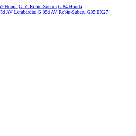
55 Honda
G 55 Robin-Subaru
G 84 Honda
5d AV Lombardini
G 85d AV Robin-Subaru
G85 EX27