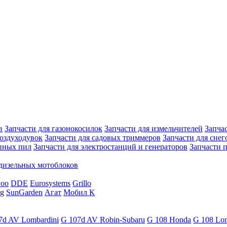
в
Запчасти для газонокосилок
Запчасти для измельчителей
Запча
воздуходувок
Запчасти для садовых триммеров
Запчасти для сне
епных пил
Запчасти для электростанций и генераторов
Запчасти п
 дизельных мотоблоков
oo
DDE
Eurosystems
Grillo
g
SunGarden
Агат
Мобил К
7d AV Lombardini
G 107d AV Robin-Subaru
G 108 Honda
G 108 Lom