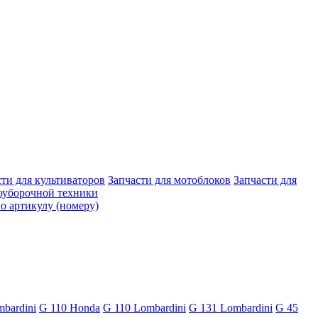
сти для культиваторов
Запчасти для мотоблоков
Запчасти для
гоуборочной техники
о артикулу (номеру)
bardini
G 110 Honda
G 110 Lombardini
G 131 Lombardini
G 45