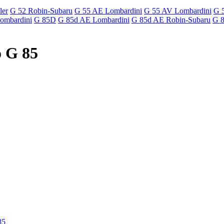
ler
G 52 Robin-Subaru
G 55 AE Lombardini
G 55 AV Lombardini
G 
ombardini
G 85D
G 85d AE Lombardini
G 85d AE Robin-Subaru
G 8
o G 85
85