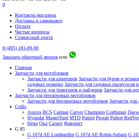
0
Контакты магазина
Доставка и самовывоз
Оплата
Частые вопросы
Сервисный центр
8 (495) 181-09-90
Заказать обратный звонок
или
Главная
Запчасти для мотоблоков
Запчасти для аэраторов
Запчасти для буров и резако
садовых ножниц
Запчасти для садовых пылесосов 
Запчасти для тракторов и райдеров
Запчасти для ц
Запчасти для бензиновых мотоблоков
Запчасти для бензиновых мотоблоков
Запчасти для
Grillo
Aurora
BCS
Caiman
Carver
Champion
Craftsman
Daew
Hyundai
MasterYard
MTD
Patriot
Prorab
Pubert
RedVer
Нева
Ока
Салют
Фаворит
G 85
G 107d AE Lombardini
G 107d AE Robin-Subaru
G 10