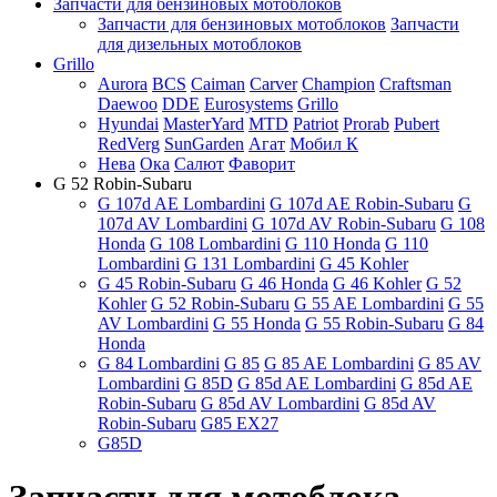
Запчасти для бензиновых мотоблоков
Запчасти для бензиновых мотоблоков
Запчасти
для дизельных мотоблоков
Grillo
Aurora
BCS
Caiman
Carver
Champion
Craftsman
Daewoo
DDE
Eurosystems
Grillo
Hyundai
MasterYard
MTD
Patriot
Prorab
Pubert
RedVerg
SunGarden
Агат
Мобил К
Нева
Ока
Салют
Фаворит
G 52 Robin-Subaru
G 107d AE Lombardini
G 107d AE Robin-Subaru
G
107d AV Lombardini
G 107d AV Robin-Subaru
G 108
Honda
G 108 Lombardini
G 110 Honda
G 110
Lombardini
G 131 Lombardini
G 45 Kohler
G 45 Robin-Subaru
G 46 Honda
G 46 Kohler
G 52
Kohler
G 52 Robin-Subaru
G 55 AE Lombardini
G 55
AV Lombardini
G 55 Honda
G 55 Robin-Subaru
G 84
Honda
G 84 Lombardini
G 85
G 85 AE Lombardini
G 85 AV
Lombardini
G 85D
G 85d AE Lombardini
G 85d AE
Robin-Subaru
G 85d AV Lombardini
G 85d AV
Robin-Subaru
G85 EX27
G85D