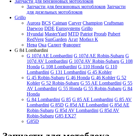
Запчасти для бензиновых мотоблоков
Запчасти для бензиновых мотоблоков
Запчасти
для дизельных мотоблоков
Grillo
Aurora
BCS
Caiman
Carver
Champion
Craftsman
Daewoo
DDE
Eurosystems
Grillo
Hyundai
MasterYard
MTD
Patriot
Prorab
Pubert
RedVerg
SunGarden
Агат
Мобил К
Нева
Ока
Салют
Фаворит
G 84 Lombardini
G 107d AE Lombardini
G 107d AE Robin-Subaru
G
107d AV Lombardini
G 107d AV Robin-Subaru
G 108
Honda
G 108 Lombardini
G 110 Honda
G 110
Lombardini
G 131 Lombardini
G 45 Kohler
G 45 Robin-Subaru
G 46 Honda
G 46 Kohler
G 52
Kohler
G 52 Robin-Subaru
G 55 AE Lombardini
G 55
AV Lombardini
G 55 Honda
G 55 Robin-Subaru
G 84
Honda
G 84 Lombardini
G 85
G 85 AE Lombardini
G 85 AV
Lombardini
G 85D
G 85d AE Lombardini
G 85d AE
Robin-Subaru
G 85d AV Lombardini
G 85d AV
Robin-Subaru
G85 EX27
G85D