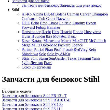
Запчасти для бензокос
Запчасти для бензокос
Запчасти для электрокос
Stihl
Al-Ko
Alpina
Big-M
Bolens
Caiman
Carver
Champion
Craftsman
Cub Cadet
Daewoo
DDE
Echo
Efco
Elmos
Enifield
Eurolux
Expert
Forward
Fubag
Hammer
Hanskonner
Hecht
Herz
Hitachi
Honda
Husqvarna
Huter
Hyundai
Ikra Mogatec
Kaaz
Kasei
Katana
Maruyama
Matrix
MaxCUT
McCulloch
Mega
MTD
Oleo-Mac
Packard Spence
Partner
Patriot
Piran
Profi
Prorab
RedVerg
Rein
Shindaiwa
Solo
Solo by Al-Ko
Stiga
Stihl
Sturm
SunGarden
Texas
Tsunami
Yanis
Зубр
Лесник
Рысь
Союз
Энергомаш
Запчасти для бензокос Stihl
Выберите модель:
Запчасти для бензокосы Stihl FR 131 T
Запчасти для бензокосы Stihl FR 410 C-E
Запчасти для бензокосы Stihl FS 100
Запчасти для бензокосы Stihl FS 111