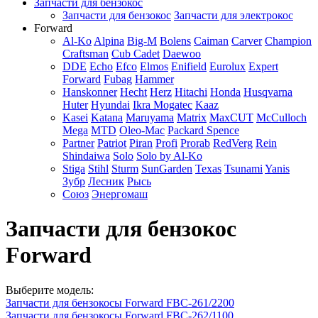
Запчасти для бензокос
Запчасти для бензокос
Запчасти для электрокос
Forward
Al-Ko
Alpina
Big-M
Bolens
Caiman
Carver
Champion
Craftsman
Cub Cadet
Daewoo
DDE
Echo
Efco
Elmos
Enifield
Eurolux
Expert
Forward
Fubag
Hammer
Hanskonner
Hecht
Herz
Hitachi
Honda
Husqvarna
Huter
Hyundai
Ikra Mogatec
Kaaz
Kasei
Katana
Maruyama
Matrix
MaxCUT
McCulloch
Mega
MTD
Oleo-Mac
Packard Spence
Partner
Patriot
Piran
Profi
Prorab
RedVerg
Rein
Shindaiwa
Solo
Solo by Al-Ko
Stiga
Stihl
Sturm
SunGarden
Texas
Tsunami
Yanis
Зубр
Лесник
Рысь
Союз
Энергомаш
Запчасти для бензокос
Forward
Выберите модель:
Запчасти для бензокосы Forward FBC-261/2200
Запчасти для бензокосы Forward FBC-262/1100