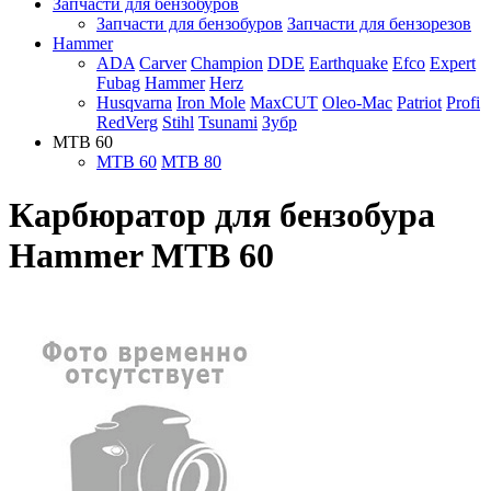
Запчасти для бензобуров
Запчасти для бензобуров
Запчасти для бензорезов
Hammer
ADA
Carver
Champion
DDE
Earthquake
Efco
Expert
Fubag
Hammer
Herz
Husqvarna
Iron Mole
MaxCUT
Oleo-Mac
Patriot
Profi
RedVerg
Stihl
Tsunami
Зубр
MTB 60
MTB 60
MTB 80
Карбюратор для бензобура
Hammer MTB 60