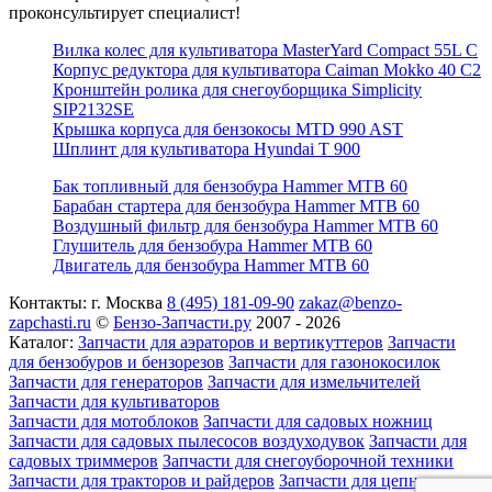
проконсультирует специалист!
Вилка колес для культиватора MasterYard Compact 55L C
Корпус редуктора для культиватора Caiman Mokko 40 C2
Кронштейн ролика для снегоуборщика Simplicity
SIP2132SE
Крышка корпуса для бензокосы MTD 990 AST
Шплинт для культиватора Hyundai T 900
Бак топливный для бензобура Hammer MTB 60
Барабан стартера для бензобура Hammer MTB 60
Воздушный фильтр для бензобура Hammer MTB 60
Глушитель для бензобура Hammer MTB 60
Двигатель для бензобура Hammer MTB 60
Контакты:
г. Москва
8 (495) 181-09-90
zakaz@benzo-
zapchasti.ru
©
Бензо-Запчасти.ру
2007 - 2026
Каталог:
Запчасти для аэраторов и вертикуттеров
Запчасти
для бензобуров и бензорезов
Запчасти для газонокосилок
Запчасти для генераторов
Запчасти для измельчителей
Запчасти для культиваторов
Запчасти для мотоблоков
Запчасти для садовых ножниц
Запчасти для садовых пылесосов воздуходувок
Запчасти для
садовых триммеров
Запчасти для снегоуборочной техники
Запчасти для тракторов и райдеров
Запчасти для цепных пил