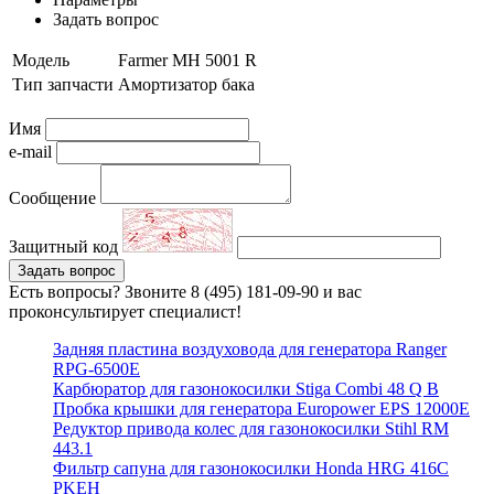
Задать вопрос
Модель
Farmer MH 5001 R
Тип запчасти
Амортизатор бака
Имя
e-mail
Сообщение
Защитный код
Задать вопрос
Есть вопросы? Звоните 8 (495) 181-09-90 и вас
проконсультирует специалист!
Задняя пластина воздуховода для генератора Ranger
RPG-6500E
Карбюратор для газонокосилки Stiga Combi 48 Q B
Пробка крышки для генератора Europower EPS 12000E
Редуктор привода колес для газонокосилки Stihl RM
443.1
Фильтр сапуна для газонокосилки Honda HRG 416C
PKEH