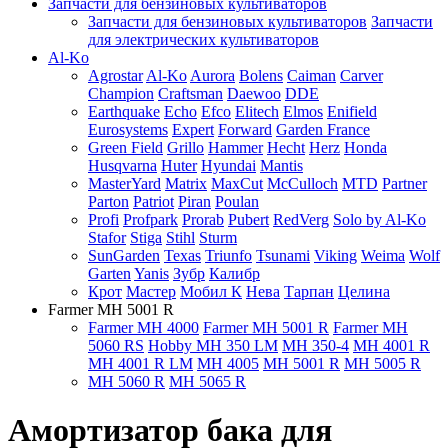
Запчасти для бензиновых культиваторов
Запчасти для бензиновых культиваторов
Запчасти
для электрических культиваторов
Al-Ko
Agrostar
Al-Ko
Aurora
Bolens
Caiman
Carver
Champion
Craftsman
Daewoo
DDE
Earthquake
Echo
Efco
Elitech
Elmos
Enifield
Eurosystems
Expert
Forward
Garden France
Green Field
Grillo
Hammer
Hecht
Herz
Honda
Husqvarna
Huter
Hyundai
Mantis
MasterYard
Matrix
MaxCut
McCulloch
MTD
Partner
Parton
Patriot
Piran
Poulan
Profi
Profpark
Prorab
Pubert
RedVerg
Solo by Al-Ko
Stafor
Stiga
Stihl
Sturm
SunGarden
Texas
Triunfo
Tsunami
Viking
Weima
Wolf
Garten
Yanis
Зубр
Калибр
Крот
Мастер
Мобил К
Нева
Тарпан
Целина
Farmer MH 5001 R
Farmer MH 4000
Farmer MH 5001 R
Farmer MH
5060 RS
Hobby MH 350 LM
MH 350-4
MH 4001 R
MH 4001 R LM
MH 4005
MH 5001 R
MH 5005 R
MH 5060 R
MH 5065 R
Амортизатор бака для